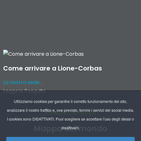
Come arrivare a Lione-Corbas
La nostra sede...
Leggere il seguito
Utilizziamo cookies per garantire il corretto funzionamento del sito,
analizzare il nostro traffico e, ove previsto, fornire i servizi dei social media.
I cookies sono DISATTIVATI. Puoi scegliere se accettare l'uso degli stessi o
Mappa del mondo
disattivarli.
Recapiti delle nostre filiali e dei nostri agenti