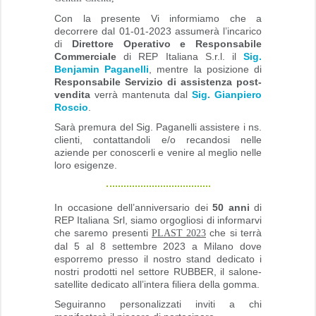
Con la presente Vi informiamo che a
decorrere dal 01-01-2023 assumerà l’incarico
di
Direttore Operativo e Responsabile
Commerciale
di REP Italiana S.r.l. il
Sig.
Benjamin Paganelli
, mentre la posizione di
Responsabile Servizio di assistenza post-
vendita
verrà mantenuta dal
Sig. Gianpiero
Roscio
.
Sarà premura del Sig. Paganelli assistere i ns.
clienti, contattandoli e/o recandosi nelle
aziende per conoscerli e venire al meglio nelle
loro esigenze.
In occasione dell’anniversario dei
50 anni
di
REP Italiana Srl, siamo orgogliosi di informarvi
che saremo presenti
che si terrà
PLAST 2023
dal 5 al 8 settembre 2023 a Milano dove
esporremo presso il nostro stand dedicato i
nostri prodotti nel settore RUBBER, il salone-
satellite dedicato all’intera filiera della gomma.
Seguiranno personalizzati inviti a chi