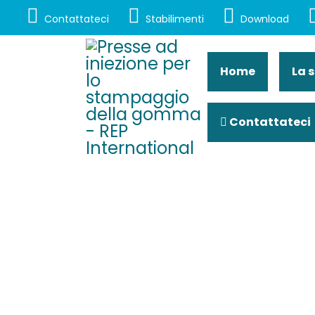
Contattateci
Stabilimenti
Download
Home
La 
Contattateci