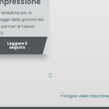
mpressione
 idrauliche per lo
aggio della gomma del
 partner di Taiwan
YU
Leggere il
seguito
Iniezione
rastampaggio
Macchina
bi-
degli inserti
H-Stator
mescola