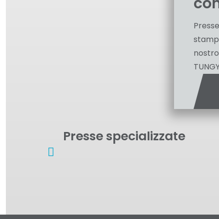
co
Presse
stamp
nostro
TUNG
Presse specializzate
Stampaggio
one
Sov
Macchina
dei
componenti
H-Stator
ola
in LSR