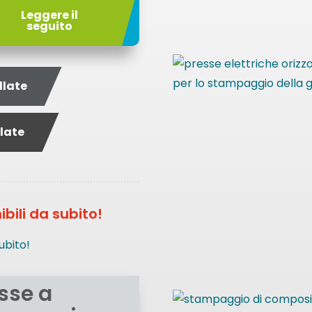
Leggere il
seguito
llate
late
bili da subito!
sse a