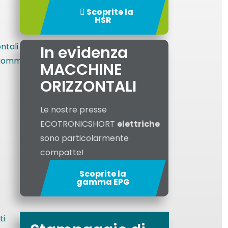
Scoprite la
HSR
In evidenza
MACCHINE
ORIZZONTALI
Le nostre presse
ECOTRONICSHORT
elettriche
sono particolarmente
compatte!
Scoprite la
gamma EPG