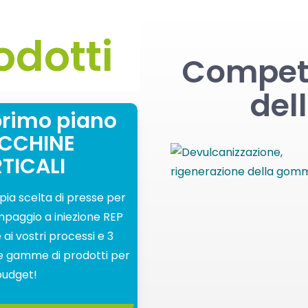
odotti
Compet
del
primo piano
CCHINE
TICALI
ia scelta di presse per
mpaggio a iniezione REP
 ai vostri processi e 3
e gamme di prodotti per
 budget!