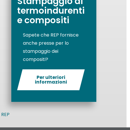
Stampaggio di
termoindurenti
e compositi
Sapete che REP fornisce
anche presse per lo
stampaggio dei
compositi?
Per ulteriori
informazioni
Stampaggio
dei
componenti
in LSR