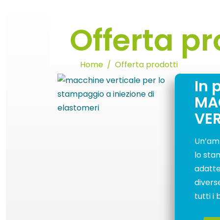
Offerta pr
Home
Offerta prodotti
In 
MA
VER
Un’amp
lo sta
adatte
divers
tutti i