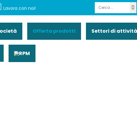
Cerca
Lavora con noi!
società
Offerta prodotti
Settori di attivit