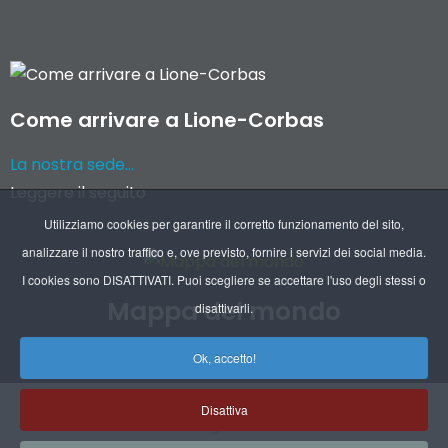
Come arrivare a Lione-Corbas
La nostra sede...
Leggere il seguito
Utilizziamo cookies per garantire il corretto funzionamento del sito,
analizzare il nostro traffico e, ove previsto, fornire i servizi dei social media.
I cookies sono DISATTIVATI. Puoi scegliere se accettare l'uso degli stessi o
Mappa del mondo
disattivarli.
Recapiti delle nostre filiali e dei nostri agenti
Ok, accetto!
Disattiva
Chi siamo
Indicazioni legali
Indicazioni RGPD