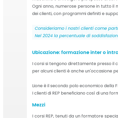
Ogni anno, numerose persone in tutto il m
dei clienti, con programmi definiti e suppo
Consideriamo i nostri clienti come part
Nel 2024 la percentuale di soddisfazione
Ubicazione: formazione inter o intr
I corsi si tengono direttamente presso il 
Anon
per alcuni clienti è anche un'occasione per 
Lione è il secondo polo economico della F
Cor
I clienti di REP beneficiano così di una fo
segui
Mess
Mezzi
punto
I corsi REP, tenuti da un formatore specia