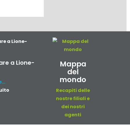
re a Lione-
Mappa
del
mondo
...
uito
Recapiti delle
nostre filiali e
dei nostri
agenti