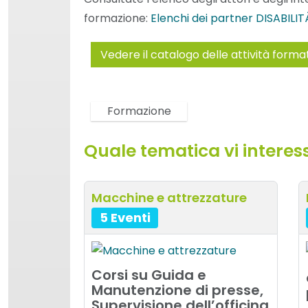
mesco
formazione:
Elenchi dei partner DISABILITÀ 
di
stamp
Vedere il catalogo delle attività forma
Formazione
Quale tematica vi interes
Macchine e attrezzature
5 Eventi
Corsi su Guida e
Manutenzione di presse,
Supervisione dell’officina