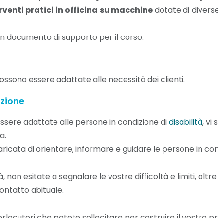
etri
tecnica di
presse
presse G9
pa
erventi pratici in officina su macchine
dotate di diverse
stampaggio
G6/G7
aggio
st
n documento di supporto per il corso.
o il
✔
Punti forti
✔
Punti forti
✔
Punti forti
(p
del
di questa
di questa
di questa
s
ossono essere adattate alle necessità dei clienti.
te)
formazione:
formazione:
formazione:
c
Conoscenza
Buon
Corso
azione
 forti
degli
supporto/corso
pratico con
✔
P
essere adattate alle persone in condizione di
disabilità
, vi
esta
stampi e
in azienda
attività di
d
a.
ione:
delle
con
manovra
fo
ricata di orientare, informare e guidare le persone in con
ime
diverse
possibilità
zioni
tecniche di
di test dal
c
 non esitate a segnalare le vostre difficoltà e limiti, oltre
ontatto abituale.
le
stampaggio
vero
pe
zioni
fo
terlocutori che potete sollecitare per costruire il vostro p