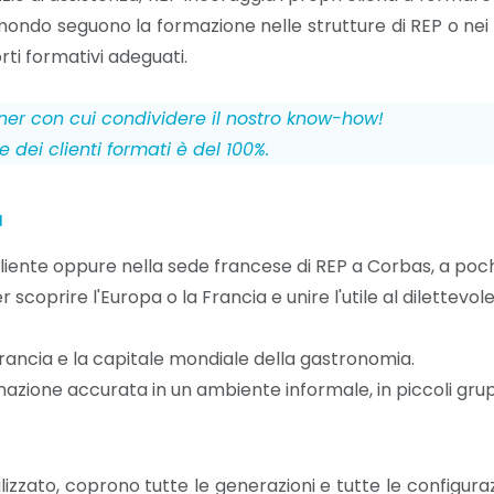
ondo seguono la formazione nelle strutture di REP o nei s
rti formativi adeguati.
ner con cui condividere il nostro know-how!
 dei clienti formati è del 100%.
a
cliente oppure nella sede francese di REP a Corbas, a poch
imo
Cédric S.
Anthony H.
Anonimo
Fr
scoprire l'Europa o la Francia e unire l'utile al dilettevole
rancia e la capitale mondiale della gastronomia.
so
Corso
Corso
Corso
rmazione accurata in un ambiente informale, in piccoli grup
to:
seguito:
seguito:
seguito:
s
a a
Scelta di
Manutenzione
Utilizzo
M
 dei
una
delle
delle
pu
lizzato, coprono tutte le generazioni e tutte le configura