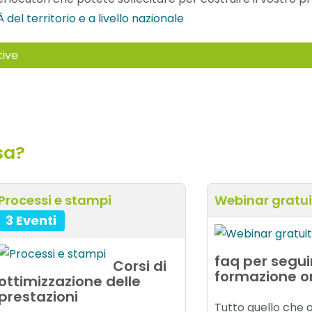
le/parametri
a
del territorio e a livello nazionale
aggio
tive
sa?
Processi e stampi
Webinar gratui
3 Eventi
faq per segui
Corsi di
formazione on
ottimizzazione delle
prestazioni
Tutto quello che