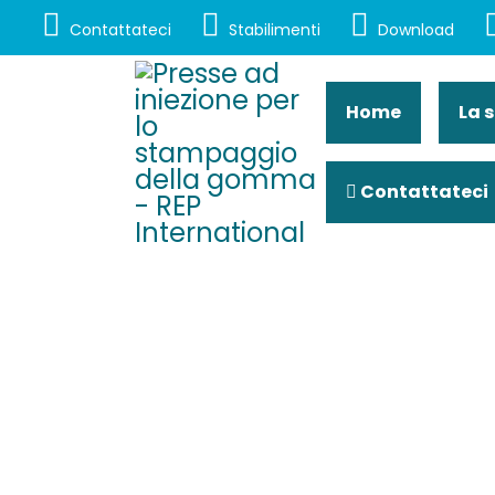
Contattateci
Stabilimenti
Download
Home
La 
Contattateci