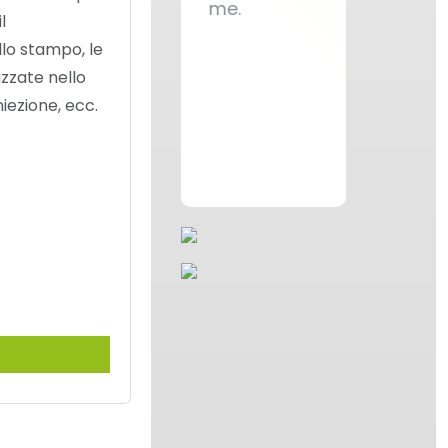
come me.
l
lo stampo, le
izzate nello
iezione, ecc.