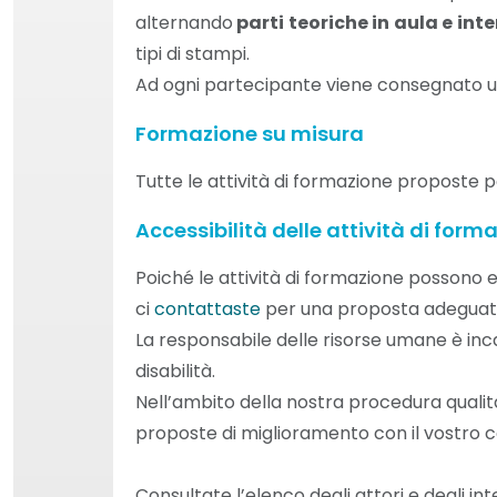
param
alternando
parti teoriche in aula e int
di
tipi di stampi.
stamp
Ad ogni partecipante viene consegnato u
(press
Formazione su misura
sito 
Tutte le attività di formazione proposte p
clien
Accessibilità delle attività di form
✔
Punti
Poiché le attività di formazione possono 
di qu
ci
contattaste
per una proposta adeguat
formaz
La responsabile delle risorse umane è inca
Ott
disabilità.
spiega
Nell’ambito della nostra procedura qualità,
proposte di miglioramento con il vostro c
del
intera
Consultate l’elenco degli attori e degli in