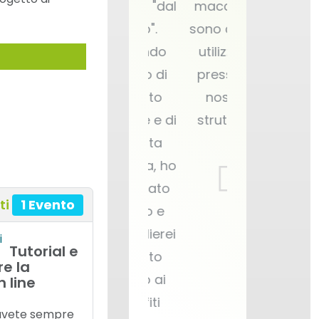
ttento
stampi "dal
macchine
vero".
sono quelle
Essendo
utilizzate
nuovo di
presso le
questo
nostre
settore e di
strutture.
questa
azienda, ho
imparato
ti
1 Evento
molto e
consiglierei
Tutorial e
questo
re la
corso ai
 line
neofiti
 avete sempre