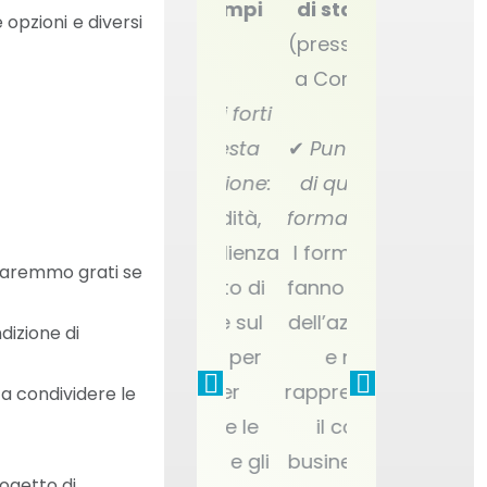
rametri
di stampi
di stampi
di stampi
 opzioni e diversi
di
(presso REP
(presso REP
ampaggio
a Corbas)
a Corbas)
resso il
✔
Punti forti
ito del
di questa
✔
Punti forti
✔
Punti forti
liente)
formazione:
di questa
di questa
La fluidità,
formazione:
formazione:
unti forti
l'accoglienza
I formatori
Qualità di
 saremmo grati se
i questa
e il fatto di
fanno parte
formatori,
rmazione:
essere sul
dell’azienda
supporti e
dizione di
Ottimo
posto per
e ne
visita alle
orso di
poter
rappresentano
officine.
 a condividere le
rfezionamento,
vedere le
il core
rmatore
presse e gli
business. Le
rogetto di