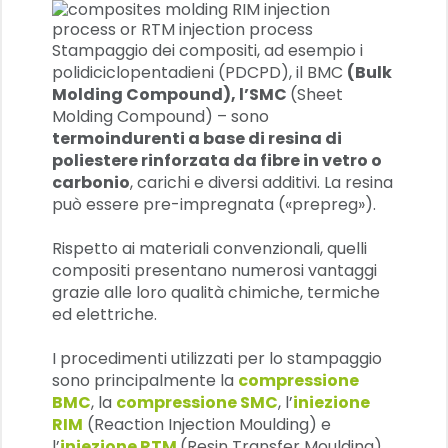
Stampaggio dei compositi
, ad esempio i
polidiciclopentadieni (PDCPD)
, il
BMC
(Bulk
Molding Compound), l’
SMC
(Sheet
Molding Compound) – sono
termoindurenti a base di resina di
poliestere rinforzata da fibre in vetro o
carbonio
, carichi e diversi additivi. La resina
può essere pre-impregnata («prepreg»).
Rispetto ai materiali convenzionali, quelli
compositi presentano numerosi vantaggi
grazie alle loro qualità chimiche, termiche
ed elettriche.
I procedimenti utilizzati per lo stampaggio
sono principalmente la
compressione
BMC
, la
compressione SMC
, l’
iniezione
RIM
(Reaction Injection Moulding) e
l’
iniezione RTM
(Resin Transfer Moulding).