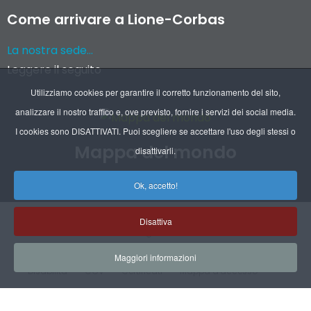
Come arrivare a Lione-Corbas
La nostra sede...
Leggere il seguito
Utilizziamo cookies per garantire il corretto funzionamento del sito,
analizzare il nostro traffico e, ove previsto, fornire i servizi dei social media.
I cookies sono DISATTIVATI. Puoi scegliere se accettare l'uso degli stessi o
Mappa del mondo
disattivarli.
Recapiti delle nostre filiali e dei nostri agenti
Ok, accetto!
Disattiva
Chi siamo
Indicazioni legali
Indicazioni RGPD
Maggiori informazioni
Disabilità
CGV
Certificati
Mappa d'accesso
Mappa del sito
© Copyright Rep 2022