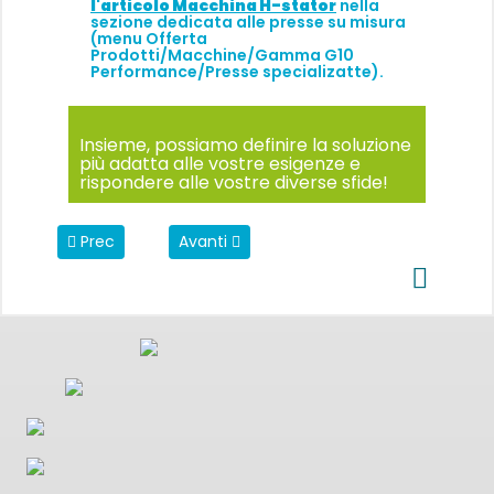
l'articolo Macchina H-stator
nella
sezione dedicata alle presse su misura
(menu Offerta
Prodotti/Macchine/Gamma G10
Performance/Presse specializatte).
Insieme, possiamo definire la soluzione
più adatta alle vostre esigenze e
rispondere alle vostre diverse sfide!
Articolo precedente: Media Kit REP 2025
Articolo successivo: Manutenzione preditti
Prec
Avanti