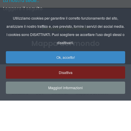
La nostra sede...
Leggere il seguito
Utilizziamo cookies per garantire il corretto funzionamento del sito,
analizzare il nostro traffico e, ove previsto, fornire i servizi dei social media.
I cookies sono DISATTIVATI. Puoi scegliere se accettare l'uso degli stessi o
Mappa del mondo
disattivarli.
Recapiti delle nostre filiali e dei nostri agenti
Ok, accetto!
Disattiva
Chi siamo
Indicazioni legali
Indicazioni RGPD
Maggiori informazioni
Disabilità
CGV
Certificati
Mappa d'accesso
Mappa del sito
© Copyright Rep 2022