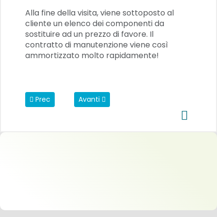
Alla fine della visita, viene sottoposto al
cliente un elenco dei componenti da
sostituire ad un prezzo di favore. Il
contratto di manutenzione viene così
ammortizzato molto rapidamente!
Articolo precedente: Retrofitting
Articolo successivo: Telediagnostica
Prec
Avanti