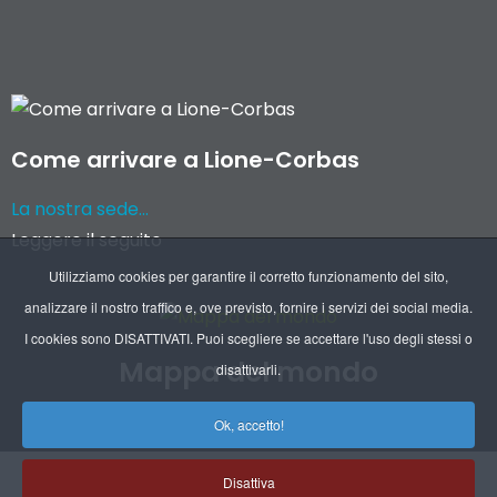
Come arrivare a Lione-Corbas
La nostra sede...
Leggere il seguito
Utilizziamo cookies per garantire il corretto funzionamento del sito,
analizzare il nostro traffico e, ove previsto, fornire i servizi dei social media.
I cookies sono DISATTIVATI. Puoi scegliere se accettare l'uso degli stessi o
Mappa del mondo
disattivarli.
Recapiti delle nostre filiali e dei nostri agenti
Ok, accetto!
Disattiva