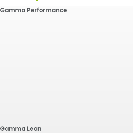
Gamma Performance
G10 Extended
Oltre 500t
Fino a 300t
Macchine su misura
CMX
Presse orizzontali
Gamma Lean